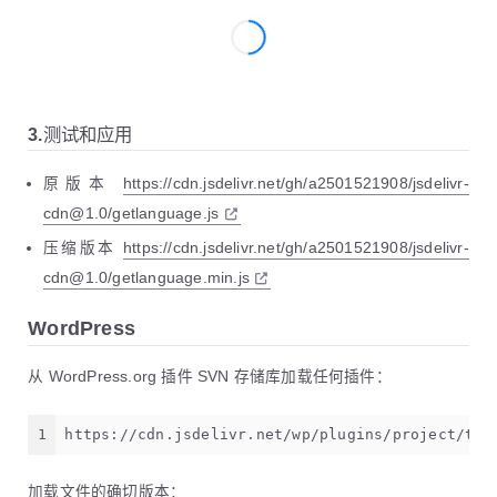
3.测试和应用
原版本
https://cdn.jsdelivr.net/gh/a2501521908/jsdelivr-
cdn@1.0/getlanguage.js
压缩版本
https://cdn.jsdelivr.net/gh/a2501521908/jsdelivr-
cdn@1.0/getlanguage.min.js
WordPress
从 WordPress.org 插件 SVN 存储库加载任何插件：
1
https://cdn.jsdelivr.net/wp/plugins/project/tag
加载文件的确切版本：